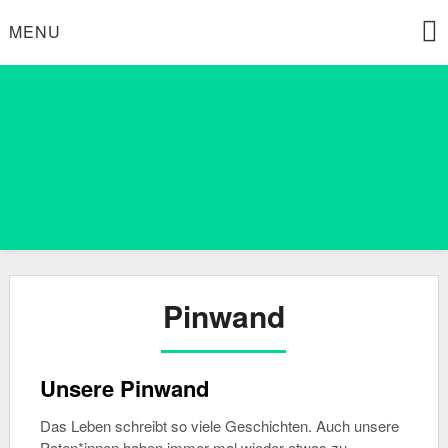
Skip
MENU
to
content
Die Umweltpaten Schmitten
UMPAS Schmitten
Pinwand
Unsere Pinwand
Das Leben schreibt so viele Geschichten. Auch unsere
Paten*innen haben immer mal wieder etwas zu